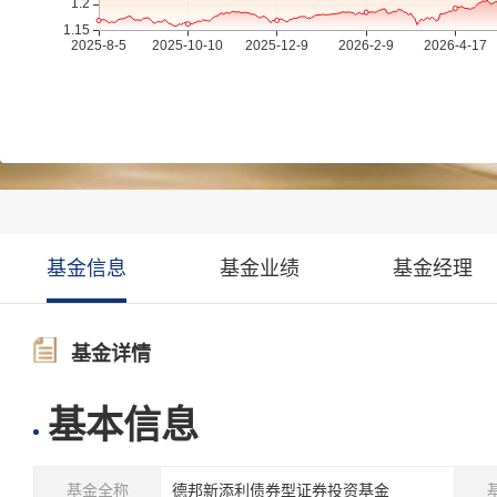
基金信息
基金业绩
基金经理
基金详情
基本信息
基金全称
德邦新添利债券型证券投资基金