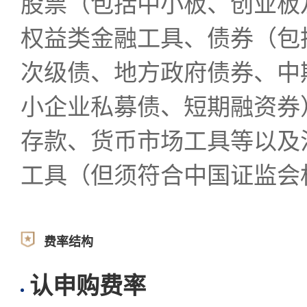
股票（包括中小板、创业板
权益类金融工具、债券（包
次级债、地方政府债券、中
小企业私募债、短期融资券
存款、货币市场工具等以及
工具（但须符合中国证监会
费率结构
认申购费率